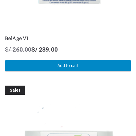
BelAge VI
S/
260.00
S/
239.00
Add to cart
Sale!