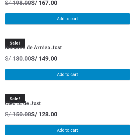
S/
198.00
S/
167.00
Add to cart
Sale!
Bálsamo de Árnica Just
S/
180.00
S/
149.00
Add to cart
Sale!
Óleo 31 de Just
S/
150.00
S/
128.00
Add to cart