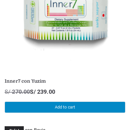
Inner7 con Yuzim
S/
270.00
S/
239.00
Add to cart