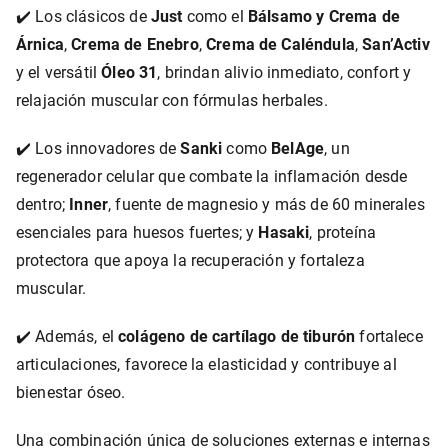
✔️ Los clásicos de
Just
como el
Bálsamo y Crema de
Árnica
,
Crema de Enebro
,
Crema de Caléndula
,
San’Activ
y el versátil
Óleo 31
, brindan alivio inmediato, confort y
relajación muscular con fórmulas herbales.
✔️ Los innovadores de
Sanki
como
BelAge
, un
regenerador celular que combate la inflamación desde
dentro;
Inner
, fuente de magnesio y más de 60 minerales
esenciales para huesos fuertes; y
Hasaki
, proteína
protectora que apoya la recuperación y fortaleza
muscular.
✔️ Además, el
colágeno de cartílago de tiburón
fortalece
articulaciones, favorece la elasticidad y contribuye al
bienestar óseo.
Una combinación única de soluciones externas e internas