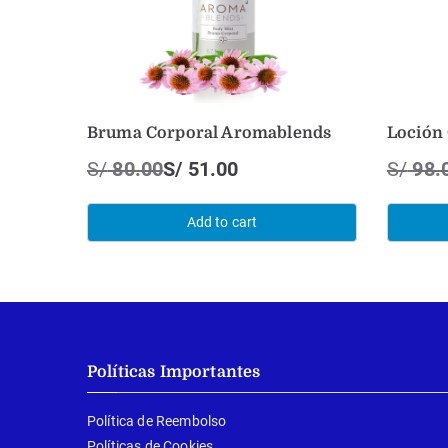
Bruma Corporal Aromablends
Loción
S/
80.00
S/
51.00
S/
98.
Add to cart
Políticas Importantes
Política de Reembolso
Políticas de Cookies