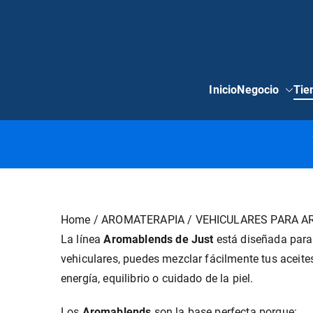
Saltar
al
contenido
Inicio
Negocio
Tie
Home
/
AROMATERAPIA
/ VEHICULARES PARA 
La línea
Aromablends de Just
está diseñada para 
vehiculares, puedes mezclar fácilmente tus aceite
energía, equilibrio o cuidado de la piel.
Los
Aromablends
son la base perfecta porque: