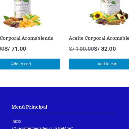
 Corporal Aromablends
Aceite Corporal Aromabl
00
S/
71.00
S/
100.00
S/
82.00
Add to cart
Add to cart
Menú Principal
Inicio
¿Que Enfermedades cura BelAge?